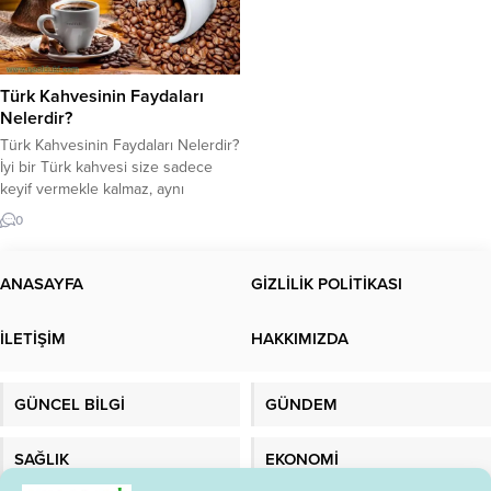
Türk Kahvesinin Faydaları
Nelerdir?
Türk Kahvesinin Faydaları Nelerdir?
İyi bir Türk kahvesi size sadece
keyif vermekle kalmaz, aynı
zamanda sağlığınıza da katkıda
0
bulunur. Türk Kahvesinin
Diyabetten Kalbe, Alzheimer’dan
Tansiyona Faydaları. Türk
ANASAYFA
GİZLİLİK POLİTİKASI
kahvesinin faydalarını biliyor
musunuz? Kahvaltı ve yemeklerden
İLETİŞİM
HAKKIMIZDA
sonra bir fincan Türk kahvesi bir
gelenek haline gelebilir. Kısa
toplantılarda, anlamlı günlerde veya
GÜNCEL BİLGİ
GÜNDEM
misafir ağırlarken...
SAĞLIK
EKONOMİ