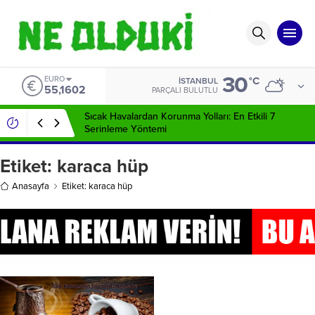
30
EURO
°C
İSTANBUL
55,1602
PARÇALI BULUTLU
Sıcak Havalardan Korunma Yolları: En Etkili 7
Serinleme Yöntemi
Etiket:
karaca hüp
Anasayfa
Etiket: karaca hüp