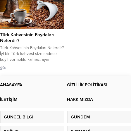
Türk Kahvesinin Faydaları
Nelerdir?
Türk Kahvesinin Faydaları Nelerdir?
İyi bir Türk kahvesi size sadece
keyif vermekle kalmaz, aynı
zamanda sağlığınıza da katkıda
0
bulunur. Türk Kahvesinin
Diyabetten Kalbe, Alzheimer’dan
Tansiyona Faydaları. Türk
ANASAYFA
GİZLİLİK POLİTİKASI
kahvesinin faydalarını biliyor
musunuz? Kahvaltı ve yemeklerden
İLETİŞİM
HAKKIMIZDA
sonra bir fincan Türk kahvesi bir
gelenek haline gelebilir. Kısa
toplantılarda, anlamlı günlerde veya
GÜNCEL BİLGİ
GÜNDEM
misafir ağırlarken...