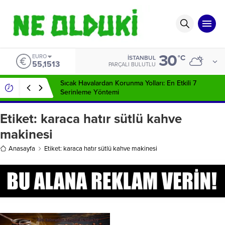
30
EURO
°C
İSTANBUL
55,1513
PARÇALI BULUTLU
Sıcak Havalardan Korunma Yolları: En Etkili 7
Serinleme Yöntemi
Etiket:
karaca hatır sütlü kahve
makinesi
Anasayfa
Etiket: karaca hatır sütlü kahve makinesi