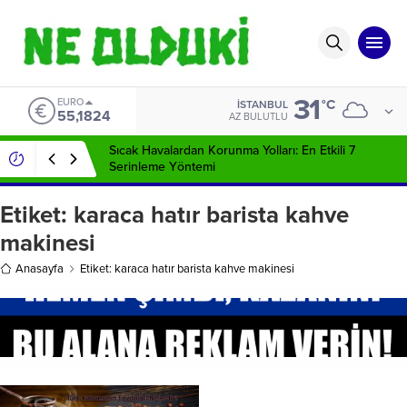
31
EURO
°C
İSTANBUL
55,1824
AZ BULUTLU
Sıcak Havalardan Korunma Yolları: En Etkili 7
Serinleme Yöntemi
Etiket:
karaca hatır barista kahve
makinesi
Anasayfa
Etiket: karaca hatır barista kahve makinesi