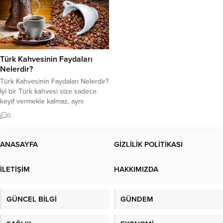
Türk Kahvesinin Faydaları
Nelerdir?
Türk Kahvesinin Faydaları Nelerdir?
İyi bir Türk kahvesi size sadece
keyif vermekle kalmaz, aynı
zamanda sağlığınıza da katkıda
0
bulunur. Türk Kahvesinin
Diyabetten Kalbe, Alzheimer’dan
Tansiyona Faydaları. Türk
ANASAYFA
GİZLİLİK POLİTİKASI
kahvesinin faydalarını biliyor
musunuz? Kahvaltı ve yemeklerden
İLETİŞİM
HAKKIMIZDA
sonra bir fincan Türk kahvesi bir
gelenek haline gelebilir. Kısa
toplantılarda, anlamlı günlerde veya
GÜNCEL BİLGİ
GÜNDEM
misafir ağırlarken...