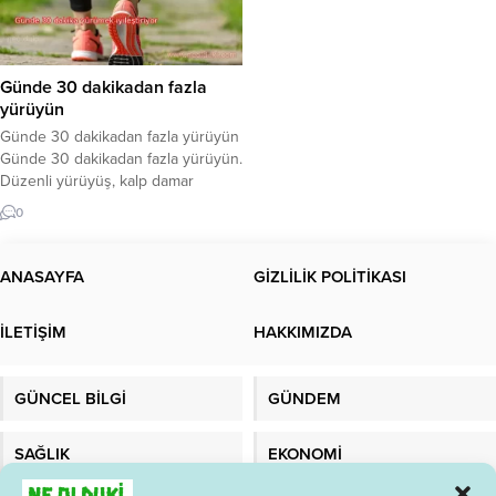
Günde 30 dakikadan fazla
yürüyün
Günde 30 dakikadan fazla yürüyün
Günde 30 dakikadan fazla yürüyün.
Düzenli yürüyüş, kalp damar
sağlığından psikolojiye birçok
0
yönden insan sağlığına katkı sağlar.
Yürümenin sağlığa faydaları…
Yürüyüş; kan akışını ve kan damarı
ANASAYFA
GİZLİLİK POLİTİKASI
sayısını artırarak dolaşımı iyileştirir,
kalp-damar hastalıkları ve bazı
İLETİŞİM
HAKKIMIZDA
serebrovasküler hastalıklara
yakalanma riskini azaltır. Kalp kası
dahil olmak üzere vücuttaki...
GÜNCEL BİLGİ
GÜNDEM
SAĞLIK
EKONOMİ