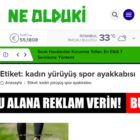
33
EURO
°C
İSTANBUL
55,1808
PARÇALI BULUTLU
Sıcak Havalardan Korunma Yolları: En Etkili 7
Serinleme Yöntemi
Etiket:
kadın yürüyüş spor ayakkabısı
Anasayfa
Etiket: kadın yürüyüş spor ayakkabısı