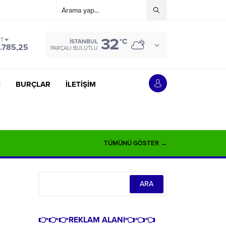
32
ST
°C
İSTANBUL
.785,25
PARÇALI BULUTLU
İ
BURÇLAR
İLETİŞİM
TÜMÜNÜ GÖSTER →
👉👉👉REKLAM ALANI👈👈👈