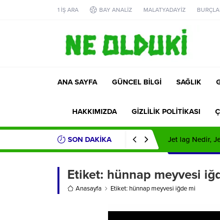
1 İŞ ARA
BAY ANALİZ
MALATYADAYİZ
BURÇLA
ANA SAYFA
GÜNCEL BİLGİ
SAĞLIK
HAKKIMIZDA
GİZLİLİK POLİTİKASI
Ç
SON DAKİKA
Jet lag Nedir, 
Etiket:
hünnap meyvesi iğ
Anasayfa
Etiket: hünnap meyvesi iğde mi