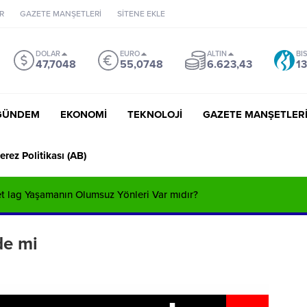
R
GAZETE MANŞETLERİ
SİTENE EKLE
DOLAR
EURO
ALTIN
BI
47,7048
55,0748
6.623,43
13
GÜNDEM
EKONOMİ
TEKNOLOJİ
GAZETE MANŞETLER
erez Politikası (AB)
Jet lag Yaşamanın Olumsuz Yönleri Var mıdır?
de mi