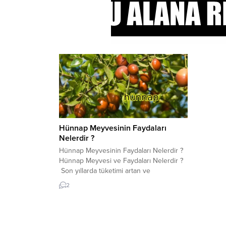
Hünnap Meyvesinin Faydaları
Nelerdir ?
Hünnap Meyvesinin Faydaları Nelerdir ?
Hünnap Meyvesi ve Faydaları Nelerdir ?
Son yıllarda tüketimi artan ve
tezgahlarda daha sık rastlanan hünnap
2
meyvesi ve faydaları hakkında bilgi almak
için tıklayın! Hünnap nedir? Bu meyve iri
zeytin büyüklüğünde tohumları olan yeşil
bir meyvedir. Olgunlaşma sürecine