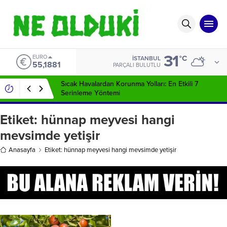
31
EURO
°C
İSTANBUL
55,1881
PARÇALI BULUTLU
Sıcak Havalardan Korunma Yolları: En Etkili 7
Serinleme Yöntemi
Etiket:
hünnap meyvesi hangi
mevsimde yetişir
Anasayfa
Etiket: hünnap meyvesi hangi mevsimde yetişir