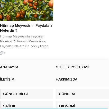
Hünnap Meyvesinin Faydaları
Nelerdir ?
Hünnap Meyvesinin Faydaları
Nelerdir ? Hünnap Meyvesi ve
Faydaları Nelerdir ? Son yıllarda
tüketimi artan ve tezgahlarda daha
2
sık rastlanan hünnap meyvesi ve
faydaları hakkında bilgi almak için
tıklayın! Hünnap nedir? Bu meyve
ANASAYFA
GİZLİLİK POLİTİKASI
iri zeytin büyüklüğünde tohumları
olan yeşil bir meyvedir. Olgunlaşma
İLETİŞİM
HAKKIMIZDA
sürecine paralel olarak yeşil rengi
mora dönüşür. Karardıktan...
GÜNCEL BİLGİ
GÜNDEM
SAĞLIK
EKONOMİ