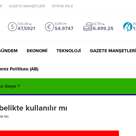
R
GAZETE MANŞETLERİ
SİTENE EKLE
DOLAR
EURO
ALTIN
B
47,5921
54,9747
6.499,25
1
GÜNDEM
EKONOMİ
TEKNOLOJİ
GAZETE MANŞETLER
erez Politikası (AB)
sıl Geçer ?
likte kullanılır mı
lır mı