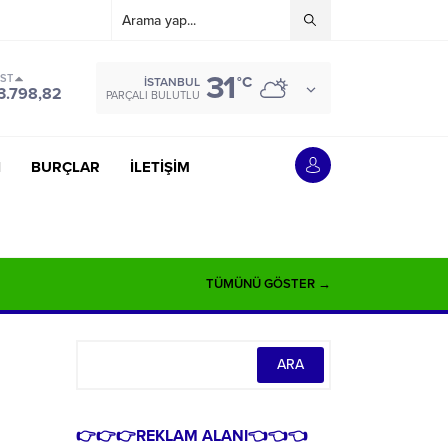
31
IST
°C
İSTANBUL
3.798,82
PARÇALI BULUTLU
İ
BURÇLAR
İLETİŞİM
TÜMÜNÜ GÖSTER →
👉👉👉REKLAM ALANI👈👈👈