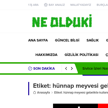
1 İŞ ARA
BAY ANALİZ
MALATYADAYİZ
BURÇLA
ANA SAYFA
GÜNCEL BİLGİ
SAĞLIK
HAKKIMIZDA
GİZLİLİK POLİTİKASI
Ç
SON DAKİKA
Sivilce İzleri Na
Etiket:
hünnap meyvesi gebe
Anasayfa
Etiket: hünnap meyvesi gebelikte kullanı