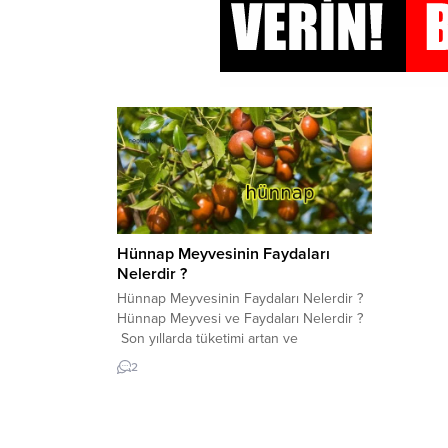
Hünnap Meyvesinin Faydaları
Nelerdir ?
Hünnap Meyvesinin Faydaları Nelerdir ?
Hünnap Meyvesi ve Faydaları Nelerdir ?
Son yıllarda tüketimi artan ve
tezgahlarda daha sık rastlanan hünnap
2
meyvesi ve faydaları hakkında bilgi almak
için tıklayın! Hünnap nedir? Bu meyve iri
zeytin büyüklüğünde tohumları olan yeşil
bir meyvedir. Olgunlaşma sürecine