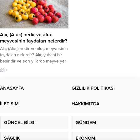
Alıç (Aluç) nedir ve aluç
meyvesinin faydaları nelerdir?
Alıç (Aluç) nedir ve aluç meyvesinin
faydaları nelerdir? Alıç yabani bir
besindir ve son yıllarda meyve yer
ve sirke tüketir. Aluç olarak da
0
bilinir. Alıç meyvesinin faydaları ve
merak edilenler yazımızda… Alıç
(Aluç) nedir ve alıç meyvesinin
ANASAYFA
GİZLİLİK POLİTİKASI
faydaları nelerdir? Sirkede son
yıllarda gündemde olan alıç yabani
İLETİŞİM
HAKKIMIZDA
bir bitkidir. Hem meyveleri...
GÜNCEL BİLGİ
GÜNDEM
SAĞLIK
EKONOMİ