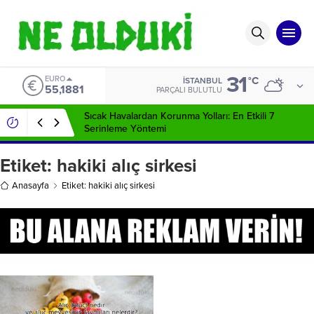
31
EURO
°C
İSTANBUL
55,1881
PARÇALI BULUTLU
Sıcak Havalardan Korunma Yolları: En Etkili 7
Serinleme Yöntemi
Etiket:
hakiki alıç sirkesi
Anasayfa
Etiket: hakiki alıç sirkesi