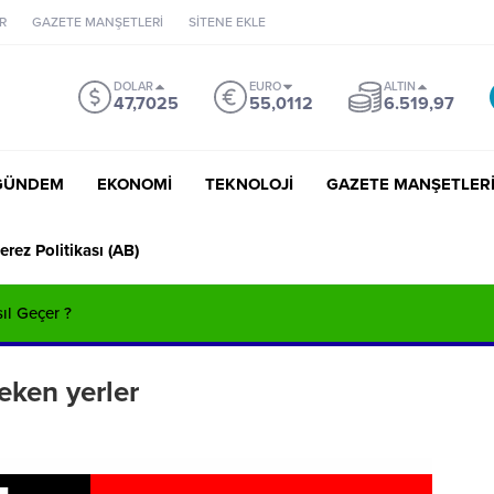
R
GAZETE MANŞETLERİ
SİTENE EKLE
DOLAR
EURO
ALTIN
47,7025
55,0112
6.519,97
GÜNDEM
EKONOMİ
TEKNOLOJİ
GAZETE MANŞETLER
erez Politikası (AB)
sıl Geçer ?
eken yerler