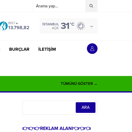
31
BIST
°C
İSTANBUL
13.798,82
AÇIK
İ
BURÇLAR
İLETİŞİM
TÜMÜNÜ GÖSTER →
👉👉👉REKLAM ALANI👈👈👈