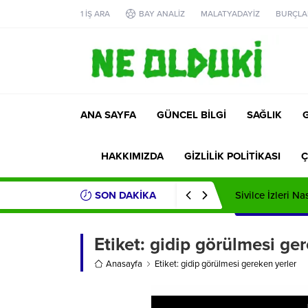
1 İŞ ARA
BAY ANALİZ
MALATYADAYİZ
BURÇLA
ANA SAYFA
GÜNCEL BİLGİ
SAĞLIK
HAKKIMIZDA
GİZLİLİK POLİTİKASI
Ç
SON DAKİKA
Sivilce İzleri Na
Etiket:
gidip görülmesi ger
Anasayfa
Etiket: gidip görülmesi gereken yerler