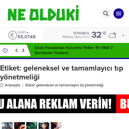
32
EURO
°C
İSTANBUL
55,0748
PARÇALI BULUTLU
Sıcak Havalardan Korunma Yolları: En Etkili 7
Serinleme Yöntemi
Etiket:
geleneksel ve tamamlayıcı tıp
yönetmeliği
Anasayfa
Etiket: geleneksel ve tamamlayıcı tıp yönetmeliği