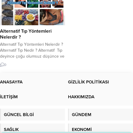
Alternatif Tıp Yöntemleri
Nelerdir ?
Alternatif Tıp Yöntemleri Nelerdir ?
Alternatif Tıp Nedir ? Alternatif Tıp
deyince çoğu olumsuz düşünce ve
faydasız bir bilgi gibi düşünebilir. Ya
0
da alternatif Tıp çaresizlik sonucu
son çare olarak görülmektedir
çoğu kişide.Alternatif tıp; Tedavi
ANASAYFA
GİZLİLİK POLİTİKASI
yaptığı ileri sürülen; ancak bu
etkileri bilimsel metotlarla
İLETİŞİM
HAKKIMIZDA
kanıtlanamayan geleneksel veya
güncel tıbbi uygulamalara verilen...
GÜNCEL BİLGİ
GÜNDEM
SAĞLIK
EKONOMİ