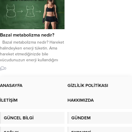
Bazal metabolizma nedir?
Bazal metabolizma nedir? Hareket
halindeyken enerji tüketin. Ama
hareket etmediğinizde bile
vücudunuzun enerji kullandığını
biliyor muydunuz? Bazal
0
metabolizma nedir? Metabolik Hızı
Etkileyen Faktörler ? Bazal
metabolizma hızınızı nasıl
ANASAYFA
GİZLİLİK POLİTİKASI
hesaplarsınız? Metabolik Hız ile
Bazal Metabolik Hız Arasındaki Fark
İLETİŞİM
HAKKIMIZDA
? Bazal metabolik oran ? Kısaca
metabolizma olarak adlandırılan
bazal metabolizma hızı...
GÜNCEL BİLGİ
GÜNDEM