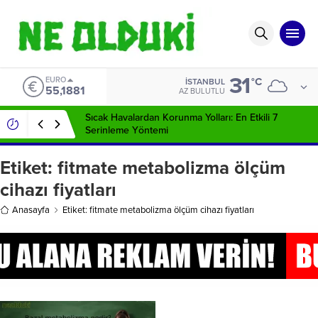
31
EURO
°C
İSTANBUL
55,1881
AZ BULUTLU
Sıcak Havalardan Korunma Yolları: En Etkili 7
Serinleme Yöntemi
Etiket:
fitmate metabolizma ölçüm
cihazı fiyatları
Anasayfa
Etiket: fitmate metabolizma ölçüm cihazı fiyatları