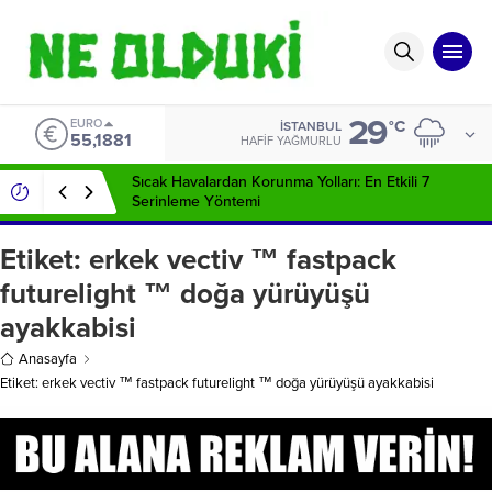
29
EURO
°C
İSTANBUL
55,1881
HAFIF YAĞMURLU
Sıcak Havalardan Korunma Yolları: En Etkili 7
Serinleme Yöntemi
Etiket:
erkek vectiv ™ fastpack
futurelight ™ doğa yürüyüşü
ayakkabisi
Anasayfa
Etiket: erkek vectiv ™ fastpack futurelight ™ doğa yürüyüşü ayakkabisi