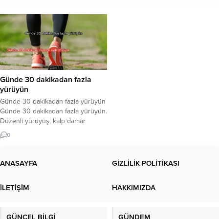
Günde 30 dakikadan fazla
yürüyün
Günde 30 dakikadan fazla yürüyün
Günde 30 dakikadan fazla yürüyün.
Düzenli yürüyüş, kalp damar
sağlığından psikolojiye birçok
0
yönden insan sağlığına katkı sağlar.
Yürümenin sağlığa faydaları…
Yürüyüş; kan akışını ve kan damarı
ANASAYFA
GİZLİLİK POLİTİKASI
sayısını artırarak dolaşımı iyileştirir,
kalp-damar hastalıkları ve bazı
İLETİŞİM
HAKKIMIZDA
serebrovasküler hastalıklara
yakalanma riskini azaltır. Kalp kası
dahil olmak üzere vücuttaki...
GÜNCEL BİLGİ
GÜNDEM