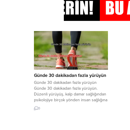
Günde 30 dakikadan fazla yürüyün
Günde 30 dakikadan fazla yürüyün
Günde 30 dakikadan fazla yürüyün.
Düzenli yürüyüş, kalp damar sağlığından
psikolojiye birçok yönden insan sağlığına
katkı sağlar. Yürümenin sağlığa faydaları…
0
Yürüyüş; kan akışını ve kan damarı
sayısını artırarak dolaşımı iyileştirir, kalp-
damar hastalıkları ve bazı
serebrovasküler hastalıklara yakalanma