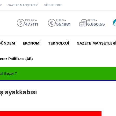
R
GAZETE MANŞETLERİ
SİTENE EKLE
DOLAR
EURO
ALTIN
47,7111
55,1881
6.660,55
GÜNDEM
EKONOMİ
TEKNOLOJİ
GAZETE MANŞETLER
erez Politikası (AB)
sıl Geçer ?
ş ayakkabısı