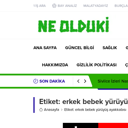
1 İŞ ARA
BAY ANALİZ
MALATYADAYİZ
BURÇLA
ANA SAYFA
GÜNCEL BİLGİ
SAĞLIK
HAKKIMIZDA
GİZLİLİK POLİTİKASI
Ç
SON DAKİKA
Sivilce İzleri Na
Etiket:
erkek bebek yürüyü
Anasayfa
Etiket: erkek bebek yürüyüş ayakkabısı