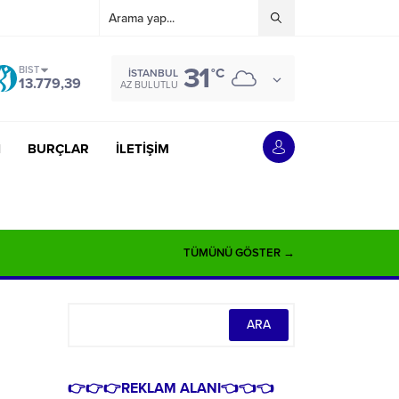
31
BIST
°C
İSTANBUL
13.779,39
AZ BULUTLU
İ
BURÇLAR
İLETİŞİM
TÜMÜNÜ GÖSTER →
👉👉👉REKLAM ALANI👈👈👈