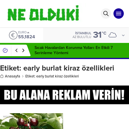
31
EURO
°C
İSTANBUL
55,1824
AZ BULUTLU
Sıcak Havalardan Korunma Yolları: En Etkili 7
Serinleme Yöntemi
Etiket:
early burlat kiraz özellikleri
Anasayfa
Etiket: early burlat kiraz özellikleri