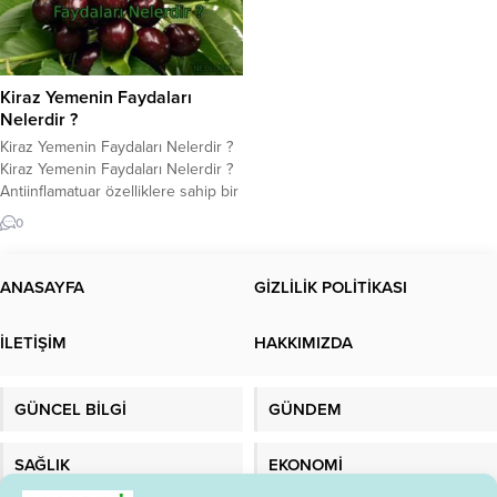
Kiraz Yemenin Faydaları
Nelerdir ?
Kiraz Yemenin Faydaları Nelerdir ?
Kiraz Yemenin Faydaları Nelerdir ?
Antiinflamatuar özelliklere sahip bir
antioksidan deposu olan kiraz,
0
iltihaplanma ve hastalık
semptomlarını azaltabilir. Kirazın
faydaları hakkında daha fazla bilgi
ANASAYFA
GİZLİLİK POLİTİKASI
için makalemize bakın… Kiraz
yemenin faydaları nelerdir? Kiraz
İLETİŞİM
HAKKIMIZDA
ağaçta çiçek açarak baharı, meyve
vererek yazı müjdeler. Sert bir sert
çekirdekli meyve...
GÜNCEL BİLGİ
GÜNDEM
SAĞLIK
EKONOMİ