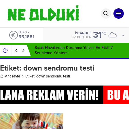
31
EURO
°C
İSTANBUL
55,1881
AZ BULUTLU
Sıcak Havalardan Korunma Yolları: En Etkili 7
Serinleme Yöntemi
Etiket:
down sendromu testi
Anasayfa
Etiket: down sendromu testi