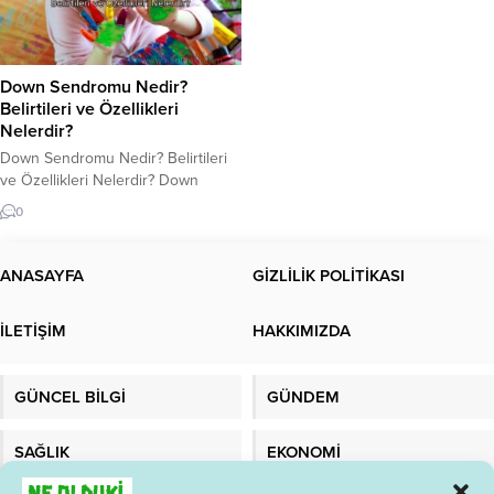
Down Sendromu Nedir?
Belirtileri ve Özellikleri
Nelerdir?
Down Sendromu Nedir? Belirtileri
ve Özellikleri Nelerdir? Down
Sendromu Nedir? Down Sendromu,
0
çoğunlukla kromozom
anormalliklerinden kaynaklanan ve
her yaşta görülen bir genetik
ANASAYFA
GİZLİLİK POLİTİKASI
bozukluktur. Bu Sendrom, 21.
kromozomun üç kopyasının
İLETİŞİM
HAKKIMIZDA
oluşturduğu bir anomaliye bağlı
olarak ortaya çıkar. Bu anomaliye
“Trisomy 21” olarak adlandırılır.
GÜNCEL BİLGİ
GÜNDEM
Down Sendromu, dünya çapında
her yıl yaklaşık 1...
SAĞLIK
EKONOMİ