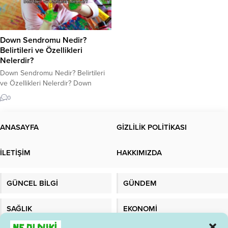
Down Sendromu Nedir?
Belirtileri ve Özellikleri
Nelerdir?
Down Sendromu Nedir? Belirtileri
ve Özellikleri Nelerdir? Down
Sendromu Nedir? Down Sendromu,
0
çoğunlukla kromozom
anormalliklerinden kaynaklanan ve
her yaşta görülen bir genetik
ANASAYFA
GİZLİLİK POLİTİKASI
bozukluktur. Bu Sendrom, 21.
kromozomun üç kopyasının
İLETİŞİM
HAKKIMIZDA
oluşturduğu bir anomaliye bağlı
olarak ortaya çıkar. Bu anomaliye
“Trisomy 21” olarak adlandırılır.
GÜNCEL BİLGİ
GÜNDEM
Down Sendromu, dünya çapında
her yıl yaklaşık 1...
SAĞLIK
EKONOMİ