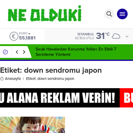
31
EURO
°C
İSTANBUL
55,1881
AZ BULUTLU
Sıcak Havalardan Korunma Yolları: En Etkili 7
Serinleme Yöntemi
Etiket:
down sendromu japon
Anasayfa
Etiket: down sendromu japon