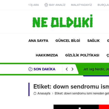
1 İŞ ARA
BAY ANALİZ
MALATYADAYİZ
BURÇLA
ANA SAYFA
GÜNCEL BİLGİ
SAĞLIK
HAKKIMIZDA
GİZLİLİK POLİTİKASI
Ç
SON DAKİKA
Jet lag Nedir, 
Etiket:
down sendromu ismi
Anasayfa
Etiket: down sendromu ismi nereden gel