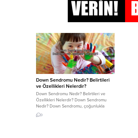
Down Sendromu Nedir? Belirtileri
ve Özellikleri Nelerdir?
Down Sendromu Nedir? Belirtileri ve
Özellikleri Nelerdir? Down Sendromu
Nedir? Down Sendromu, çoğunlukla
kromozom anormalliklerinden
0
kaynaklanan ve her yaşta görülen bir
genetik bozukluktur. Bu Sendrom, 21.
kromozomun üç kopyasının oluşturduğu
bir anomaliye bağlı olarak ortaya çıkar. Bu