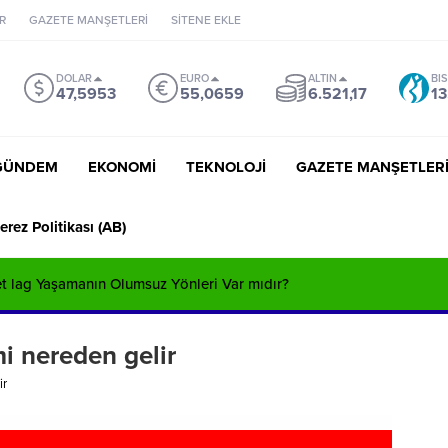
R
GAZETE MANŞETLERİ
SİTENE EKLE
DOLAR
EURO
ALTIN
BI
47,5953
55,0659
6.521,17
13
GÜNDEM
EKONOMİ
TEKNOLOJİ
GAZETE MANŞETLER
erez Politikası (AB)
Jet lag Yaşamanın Olumsuz Yönleri Var mıdır?
 nereden gelir
ir