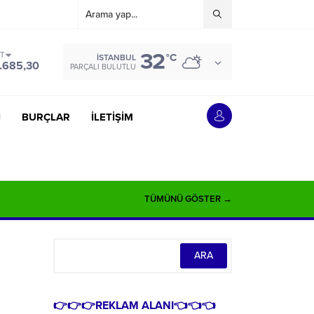
32
ST
°C
İSTANBUL
.685,30
PARÇALI BULUTLU
İ
BURÇLAR
İLETİŞİM
TÜMÜNÜ GÖSTER →
👉👉👉REKLAM ALANI👈👈👈