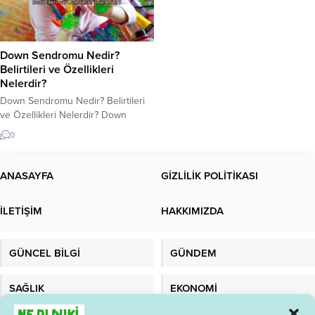
Down Sendromu Nedir?
Belirtileri ve Özellikleri
Nelerdir?
Down Sendromu Nedir? Belirtileri
ve Özellikleri Nelerdir? Down
Sendromu Nedir? Down Sendromu,
0
çoğunlukla kromozom
anormalliklerinden kaynaklanan ve
her yaşta görülen bir genetik
ANASAYFA
GİZLİLİK POLİTİKASI
bozukluktur. Bu Sendrom, 21.
kromozomun üç kopyasının
İLETİŞİM
HAKKIMIZDA
oluşturduğu bir anomaliye bağlı
olarak ortaya çıkar. Bu anomaliye
“Trisomy 21” olarak adlandırılır.
GÜNCEL BİLGİ
GÜNDEM
Down Sendromu, dünya çapında
her yıl yaklaşık 1...
SAĞLIK
EKONOMİ