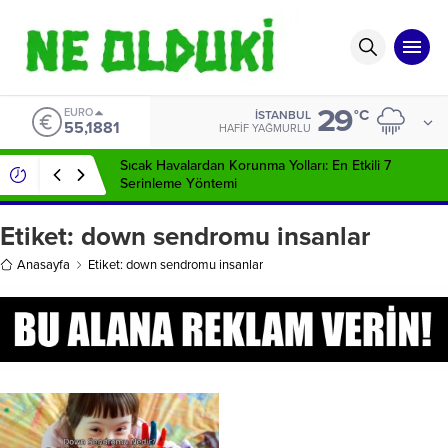
29
EURO
°C
İSTANBUL
55,1881
HAFIF YAĞMURLU
Sıcak Havalardan Korunma Yolları: En Etkili 7
Serinleme Yöntemi
Etiket:
down sendromu insanlar
Anasayfa
Etiket: down sendromu insanlar