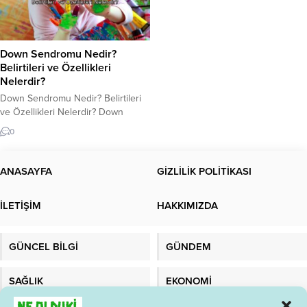
Down Sendromu Nedir?
Belirtileri ve Özellikleri
Nelerdir?
Down Sendromu Nedir? Belirtileri
ve Özellikleri Nelerdir? Down
Sendromu Nedir? Down Sendromu,
0
çoğunlukla kromozom
anormalliklerinden kaynaklanan ve
her yaşta görülen bir genetik
ANASAYFA
GİZLİLİK POLİTİKASI
bozukluktur. Bu Sendrom, 21.
kromozomun üç kopyasının
İLETİŞİM
HAKKIMIZDA
oluşturduğu bir anomaliye bağlı
olarak ortaya çıkar. Bu anomaliye
“Trisomy 21” olarak adlandırılır.
GÜNCEL BİLGİ
GÜNDEM
Down Sendromu, dünya çapında
her yıl yaklaşık 1...
SAĞLIK
EKONOMİ