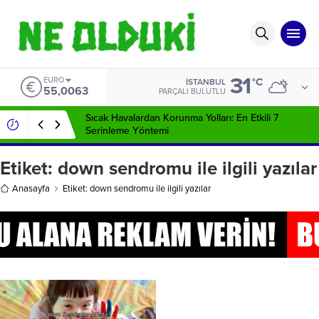
31
EURO
°C
İSTANBUL
55,0063
PARÇALI BULUTLU
Sıcak Havalardan Korunma Yolları: En Etkili 7
Serinleme Yöntemi
Etiket:
down sendromu ile ilgili yazılar
Anasayfa
Etiket: down sendromu ile ilgili yazılar