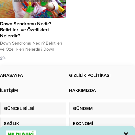
Down Sendromu Nedir?
Belirtileri ve Özellikleri
Nelerdir?
Down Sendromu Nedir? Belirtileri
ve Özellikleri Nelerdir? Down
Sendromu Nedir? Down Sendromu,
0
çoğunlukla kromozom
anormalliklerinden kaynaklanan ve
her yaşta görülen bir genetik
ANASAYFA
GİZLİLİK POLİTİKASI
bozukluktur. Bu Sendrom, 21.
kromozomun üç kopyasının
İLETİŞİM
HAKKIMIZDA
oluşturduğu bir anomaliye bağlı
olarak ortaya çıkar. Bu anomaliye
“Trisomy 21” olarak adlandırılır.
GÜNCEL BİLGİ
GÜNDEM
Down Sendromu, dünya çapında
her yıl yaklaşık 1...
SAĞLIK
EKONOMİ