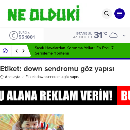
31
EURO
°C
İSTANBUL
55,1881
AZ BULUTLU
Sıcak Havalardan Korunma Yolları: En Etkili 7
Serinleme Yöntemi
Etiket:
down sendromu göz yapısı
Anasayfa
Etiket: down sendromu göz yapısı