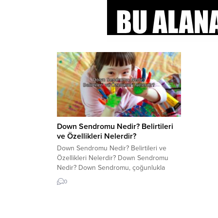
Down Sendromu Nedir? Belirtileri
ve Özellikleri Nelerdir?
Down Sendromu Nedir? Belirtileri ve
Özellikleri Nelerdir? Down Sendromu
Nedir? Down Sendromu, çoğunlukla
kromozom anormalliklerinden
0
kaynaklanan ve her yaşta görülen bir
genetik bozukluktur. Bu Sendrom, 21.
kromozomun üç kopyasının oluşturduğu
bir anomaliye bağlı olarak ortaya çıkar. Bu