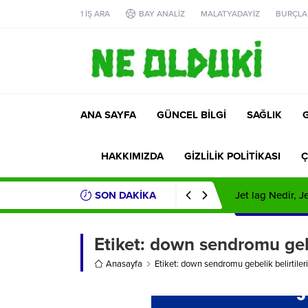
1 İŞ ARA
BAY ANALİZ
MALATYADAYİZ
BURÇLA
ANA SAYFA
GÜNCEL BİLGİ
SAĞLIK
HAKKIMIZDA
GİZLİLİK POLİTİKASI
Ç
SON DAKİKA
Jet lag Nedir, 
Etiket:
down sendromu gebel
Anasayfa
Etiket: down sendromu gebelik belirtileri