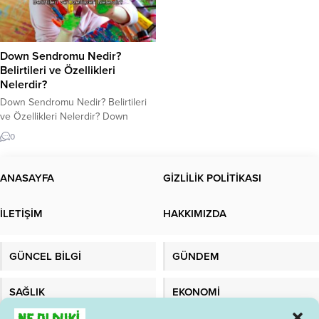
Down Sendromu Nedir?
Belirtileri ve Özellikleri
Nelerdir?
Down Sendromu Nedir? Belirtileri
ve Özellikleri Nelerdir? Down
Sendromu Nedir? Down Sendromu,
0
çoğunlukla kromozom
anormalliklerinden kaynaklanan ve
her yaşta görülen bir genetik
ANASAYFA
GİZLİLİK POLİTİKASI
bozukluktur. Bu Sendrom, 21.
kromozomun üç kopyasının
İLETİŞİM
HAKKIMIZDA
oluşturduğu bir anomaliye bağlı
olarak ortaya çıkar. Bu anomaliye
“Trisomy 21” olarak adlandırılır.
GÜNCEL BİLGİ
GÜNDEM
Down Sendromu, dünya çapında
her yıl yaklaşık 1...
SAĞLIK
EKONOMİ