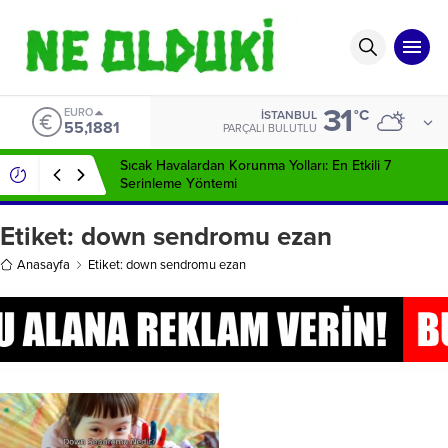
31
EURO
°C
İSTANBUL
55,1881
PARÇALI BULUTLU
Sıcak Havalardan Korunma Yolları: En Etkili 7
Serinleme Yöntemi
Etiket:
down sendromu ezan
Anasayfa
Etiket: down sendromu ezan