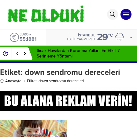
29
EURO
°C
İSTANBUL
55,1881
HAFIF YAĞMURLU
Sıcak Havalardan Korunma Yolları: En Etkili 7
Serinleme Yöntemi
Etiket:
down sendromu dereceleri
Anasayfa
Etiket: down sendromu dereceleri