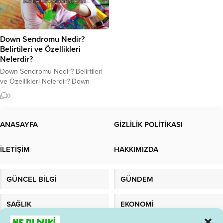
Down Sendromu Nedir?
Belirtileri ve Özellikleri
Nelerdir?
Down Sendromu Nedir? Belirtileri
ve Özellikleri Nelerdir? Down
Sendromu Nedir? Down Sendromu,
0
çoğunlukla kromozom
anormalliklerinden kaynaklanan ve
her yaşta görülen bir genetik
ANASAYFA
GİZLİLİK POLİTİKASI
bozukluktur. Bu Sendrom, 21.
kromozomun üç kopyasının
İLETİŞİM
HAKKIMIZDA
oluşturduğu bir anomaliye bağlı
olarak ortaya çıkar. Bu anomaliye
“Trisomy 21” olarak adlandırılır.
GÜNCEL BİLGİ
GÜNDEM
Down Sendromu, dünya çapında
her yıl yaklaşık 1...
SAĞLIK
EKONOMİ