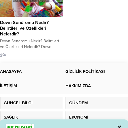
Down Sendromu Nedir?
Belirtileri ve Özellikleri
Nelerdir?
Down Sendromu Nedir? Belirtileri
ve Özellikleri Nelerdir? Down
Sendromu Nedir? Down Sendromu,
0
çoğunlukla kromozom
anormalliklerinden kaynaklanan ve
her yaşta görülen bir genetik
ANASAYFA
GİZLİLİK POLİTİKASI
bozukluktur. Bu Sendrom, 21.
kromozomun üç kopyasının
İLETİŞİM
HAKKIMIZDA
oluşturduğu bir anomaliye bağlı
olarak ortaya çıkar. Bu anomaliye
“Trisomy 21” olarak adlandırılır.
GÜNCEL BİLGİ
GÜNDEM
Down Sendromu, dünya çapında
her yıl yaklaşık 1...
SAĞLIK
EKONOMİ