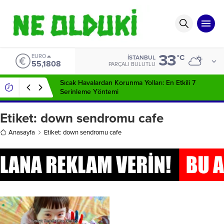
33
EURO
°C
İSTANBUL
55,1808
PARÇALI BULUTLU
Sıcak Havalardan Korunma Yolları: En Etkili 7
Serinleme Yöntemi
Etiket:
down sendromu cafe
Anasayfa
Etiket: down sendromu cafe