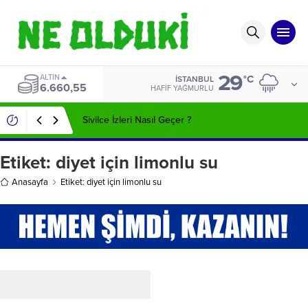
29
ALTIN
°C
İSTANBUL
6.660,55
HAFIF YAĞMURLU
Sivilce İzleri Nasıl Geçer ?
Etiket:
diyet için limonlu su
Anasayfa
Etiket: diyet için limonlu su