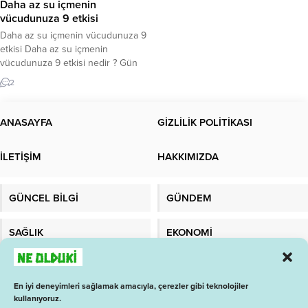
Daha az su içmenin
vücudunuza 9 etkisi
Daha az su içmenin vücudunuza 9
etkisi Daha az su içmenin
vücudunuza 9 etkisi nedir ? Gün
içinde su içmeyi mi unuttunuz?
2
Düşük su alımı baş ağrısından mide
yanmasına kadar pek çok soruna
neden olabilir. Daha az suyun
ANASAYFA
GİZLİLİK POLİTİKASI
vücudunuza 9 etkisi Çok az su
alımı ile ilgili sorunlar nelerdir ?...
İLETİŞİM
HAKKIMIZDA
GÜNCEL BİLGİ
GÜNDEM
SAĞLIK
EKONOMİ
TEKNOLOJİ
MALATYADAYIZ
En iyi deneyimleri sağlamak amacıyla, çerezler gibi teknolojiler
kullanıyoruz.
1 İŞ ARA
BAY ANALİZ