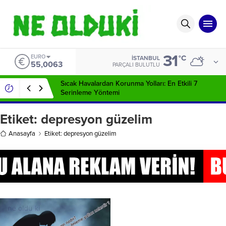
31
EURO
°C
İSTANBUL
55,0063
PARÇALI BULUTLU
Sıcak Havalardan Korunma Yolları: En Etkili 7
Serinleme Yöntemi
Etiket:
depresyon güzelim
Anasayfa
Etiket: depresyon güzelim