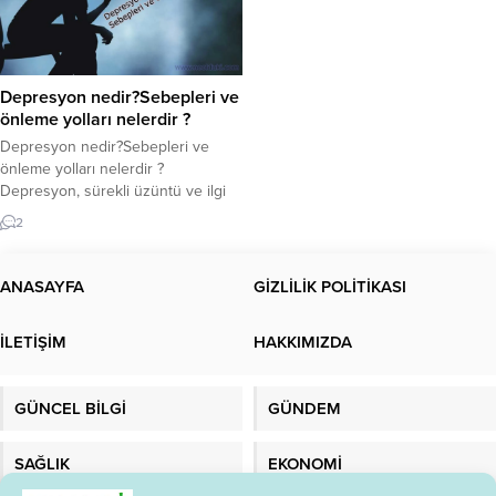
Depresyon nedir?Sebepleri ve
önleme yolları nelerdir ?
Depresyon nedir?Sebepleri ve
önleme yolları nelerdir ?
Depresyon, sürekli üzüntü ve ilgi
kaybına neden olan bir duygu
2
durum bozukluğudur. Depresyon
ayrıca majör depresyon veya klinik
depresyon olarak da bilinir. Bu
ANASAYFA
GİZLİLİK POLİTİKASI
durumdan muzdarip insanların
duyguları, düşünceleri ve
İLETİŞİM
HAKKIMIZDA
davranışları etkilenebilir, bu da
çeşitli duygusal veya fiziksel
sorunlara yol açabilir. Bazen
GÜNCEL BİLGİ
GÜNDEM
hayatın yaşamaya...
SAĞLIK
EKONOMİ