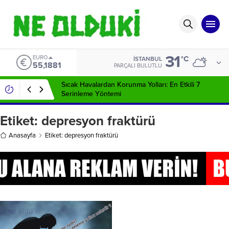
31
EURO
°C
İSTANBUL
55,1881
PARÇALI BULUTLU
Sıcak Havalardan Korunma Yolları: En Etkili 7
Serinleme Yöntemi
Etiket:
depresyon fraktürü
Anasayfa
Etiket: depresyon fraktürü