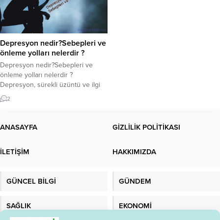
Depresyon nedir?Sebepleri ve
önleme yolları nelerdir ?
Depresyon nedir?Sebepleri ve
önleme yolları nelerdir ?
Depresyon, sürekli üzüntü ve ilgi
kaybına neden olan bir duygu
2
durum bozukluğudur. Depresyon
ayrıca majör depresyon veya klinik
depresyon olarak da bilinir. Bu
ANASAYFA
GİZLİLİK POLİTİKASI
durumdan muzdarip insanların
duyguları, düşünceleri ve
İLETİŞİM
HAKKIMIZDA
davranışları etkilenebilir, bu da
çeşitli duygusal veya fiziksel
sorunlara yol açabilir. Bazen
GÜNCEL BİLGİ
GÜNDEM
hayatın yaşamaya...
SAĞLIK
EKONOMİ