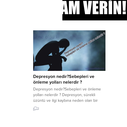
Depresyon nedir?Sebepleri ve
önleme yolları nelerdir ?
Depresyon nedir?Sebepleri ve önleme
yolları nelerdir ? Depresyon, sürekli
üzüntü ve ilgi kaybına neden olan bir
duygu durum bozukluğudur. Depresyon
2
ayrıca majör depresyon veya klinik
depresyon olarak da bilinir. Bu durumdan
muzdarip insanların duyguları,