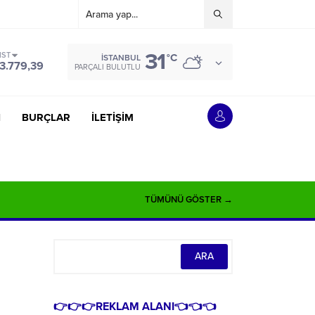
31
IST
°C
İSTANBUL
3.779,39
PARÇALI BULUTLU
İ
BURÇLAR
İLETİŞİM
TÜMÜNÜ GÖSTER →
👉👉👉REKLAM ALANI👈👈👈