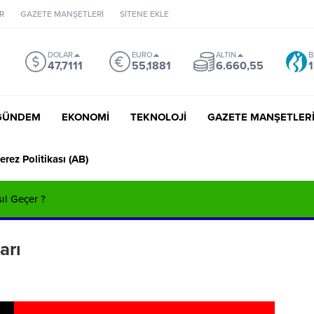
R
GAZETE MANŞETLERİ
SİTENE EKLE
DOLAR
EURO
ALTIN
B
47,7111
55,1881
6.660,55
1
GÜNDEM
EKONOMİ
TEKNOLOJİ
GAZETE MANŞETLER
erez Politikası (AB)
sıl Geçer ?
arı