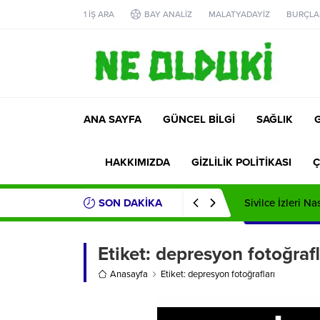
1 İŞ ARA
BAY ANALİZ
MALATYADAYİZ
BURÇLA
ANA SAYFA
GÜNCEL BİLGİ
SAĞLIK
HAKKIMIZDA
GİZLİLİK POLİTİKASI
Ç
SON DAKİKA
Sivilce İzleri Na
Etiket:
depresyon fotoğrafl
Anasayfa
Etiket: depresyon fotoğrafları