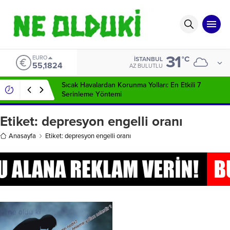
31
EURO
°C
İSTANBUL
55,1824
AZ BULUTLU
Sıcak Havalardan Korunma Yolları: En Etkili 7
Serinleme Yöntemi
Etiket:
depresyon engelli oranı
Anasayfa
Etiket: depresyon engelli oranı