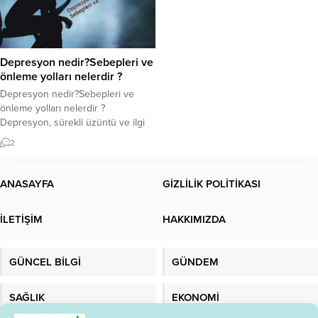
Depresyon nedir?Sebepleri ve
önleme yolları nelerdir ?
Depresyon nedir?Sebepleri ve
önleme yolları nelerdir ?
Depresyon, sürekli üzüntü ve ilgi
kaybına neden olan bir duygu
2
durum bozukluğudur. Depresyon
ayrıca majör depresyon veya klinik
depresyon olarak da bilinir. Bu
ANASAYFA
GİZLİLİK POLİTİKASI
durumdan muzdarip insanların
duyguları, düşünceleri ve
İLETİŞİM
HAKKIMIZDA
davranışları etkilenebilir, bu da
çeşitli duygusal veya fiziksel
sorunlara yol açabilir. Bazen
GÜNCEL BİLGİ
GÜNDEM
hayatın yaşamaya...
SAĞLIK
EKONOMİ