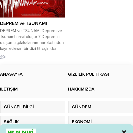
DEPREM ve TSUNAMİ
DEPREM ve TSUNAMİ Deprem ve
Tsunami nasıl oluşur ? Depremin
oluşumu ,plakalarının hareketinden
kaynaklanan bir dizi titreşimden
kaynaklanan doğal bir olaydır.
0
Dünyanın en kötü doğal afetlerinin
çoğuna depremler neden olur, bu
da mühendislik biliminin bu
ANASAYFA
GİZLİLİK POLİTİKASI
depremleri incelemeye ve analiz
etmeye ve depreme dayanıklı
İLETİŞİM
HAKKIMIZDA
binalar tasarlamak için standartlar
ve sistemler bulmaya
odaklanmasına...
GÜNCEL BİLGİ
GÜNDEM
SAĞLIK
EKONOMİ