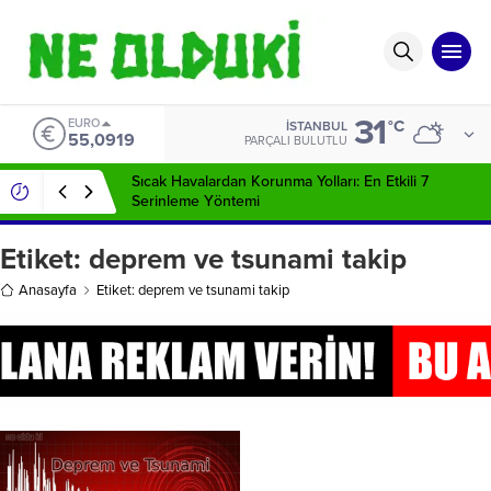
31
EURO
°C
İSTANBUL
55,0919
PARÇALI BULUTLU
Sıcak Havalardan Korunma Yolları: En Etkili 7
Serinleme Yöntemi
Etiket:
deprem ve tsunami takip
Anasayfa
Etiket: deprem ve tsunami takip