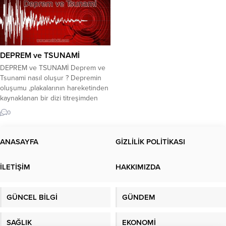
DEPREM ve TSUNAMİ
DEPREM ve TSUNAMİ Deprem ve
Tsunami nasıl oluşur ? Depremin
oluşumu ,plakalarının hareketinden
kaynaklanan bir dizi titreşimden
kaynaklanan doğal bir olaydır.
0
Dünyanın en kötü doğal afetlerinin
çoğuna depremler neden olur, bu
da mühendislik biliminin bu
ANASAYFA
GİZLİLİK POLİTİKASI
depremleri incelemeye ve analiz
etmeye ve depreme dayanıklı
İLETİŞİM
HAKKIMIZDA
binalar tasarlamak için standartlar
ve sistemler bulmaya
odaklanmasına...
GÜNCEL BİLGİ
GÜNDEM
SAĞLIK
EKONOMİ