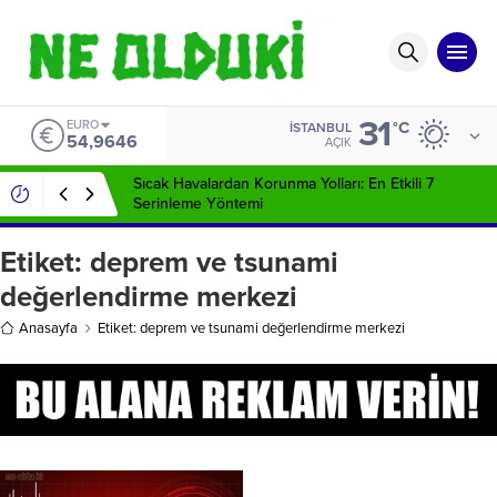
31
EURO
°C
İSTANBUL
54,9646
AÇIK
Sıcak Havalardan Korunma Yolları: En Etkili 7
Serinleme Yöntemi
Etiket:
deprem ve tsunami
değerlendirme merkezi
Anasayfa
Etiket: deprem ve tsunami değerlendirme merkezi