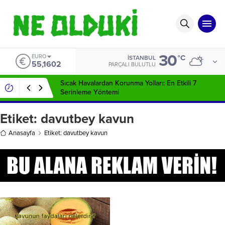
30
EURO
°C
İSTANBUL
55,1602
PARÇALI BULUTLU
Sıcak Havalardan Korunma Yolları: En Etkili 7
Serinleme Yöntemi
Etiket:
davutbey kavun
Anasayfa
Etiket: davutbey kavun