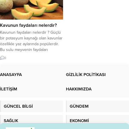
Kavunun faydaları nelerdir?
Kavunun faydaları nelerdir ? Güçlü
bir potasyum kaynağı olan kavunlar
özellikle yaz aylarında popülerdir.
Bu sulu meyvenin faydaları
hakkında daha fazlasını okuyun.
0
Kavunun faydaları nelerdir? Şeker
hastaları için diyet kısıtlamaları
önemlidir Kavun seçiminde
ANASAYFA
GİZLİLİK POLİTİKASI
referans olması için! Kavun neye iyi
gelir? Karpuzla birlikte popüler bir
İLETİŞİM
HAKKIMIZDA
yaz meyvesi olan kavun, yüksek
potasyum...
GÜNCEL BİLGİ
GÜNDEM
SAĞLIK
EKONOMİ