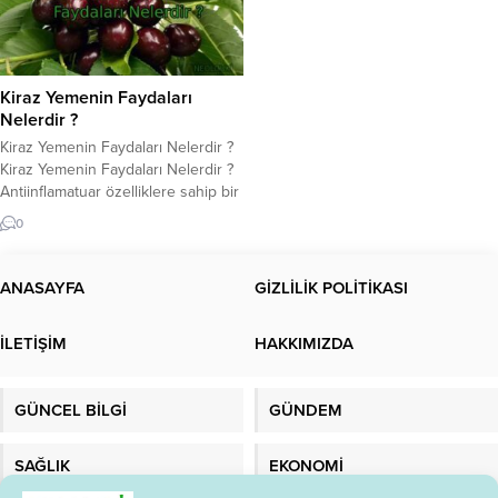
Kiraz Yemenin Faydaları
Nelerdir ?
Kiraz Yemenin Faydaları Nelerdir ?
Kiraz Yemenin Faydaları Nelerdir ?
Antiinflamatuar özelliklere sahip bir
antioksidan deposu olan kiraz,
0
iltihaplanma ve hastalık
semptomlarını azaltabilir. Kirazın
faydaları hakkında daha fazla bilgi
ANASAYFA
GİZLİLİK POLİTİKASI
için makalemize bakın… Kiraz
yemenin faydaları nelerdir? Kiraz
İLETİŞİM
HAKKIMIZDA
ağaçta çiçek açarak baharı, meyve
vererek yazı müjdeler. Sert bir sert
çekirdekli meyve...
GÜNCEL BİLGİ
GÜNDEM
SAĞLIK
EKONOMİ