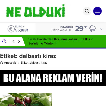
29
EURO
°C
İSTANBUL
55,1881
HAFIF YAĞMURLU
Sıcak Havalardan Korunma Yolları: En Etkili 7
Serinleme Yöntemi
Etiket:
dalbastı kiraz
Anasayfa
Etiket: dalbastı kiraz