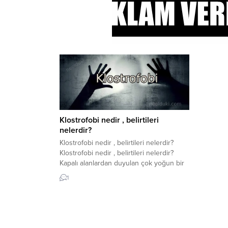
Klostrofobi nedir , belirtileri
nelerdir?
Klostrofobi nedir , belirtileri nelerdir?
Klostrofobi nedir , belirtileri nelerdir?
Kapalı alanlardan duyulan çok yoğun bir
korku olan klostrofobi, bir fobi türüdür.
1
Fobi terimi, derin, asılsız bir korku olarak
tanımlanabilir. Bu korku duygusu bir
nesne veya durumla ilişkilendirilebilir.
Klostrofobi olarak da bilinen klostrofobi,
kapalı bir alanda bulunmaktan duyulan