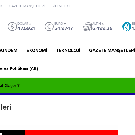
R
GAZETE MANŞETLERİ
SİTENE EKLE
DOLAR
EURO
ALTIN
B
47,5921
54,9747
6.499,25
1
GÜNDEM
EKONOMİ
TEKNOLOJİ
GAZETE MANŞETLER
erez Politikası (AB)
sıl Geçer ?
leri