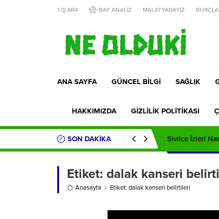
1 İŞ ARA
BAY ANALİZ
MALATYADAYİZ
BURÇLA
ANA SAYFA
GÜNCEL BİLGİ
SAĞLIK
HAKKIMIZDA
GİZLİLİK POLİTİKASI
Ç
SON DAKİKA
Sivilce İzleri Na
Etiket:
dalak kanseri belirti
Anasayfa
Etiket: dalak kanseri belirtileri