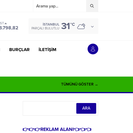
31
IST
°C
İSTANBUL
3.798,82
PARÇALI BULUTLU
İ
BURÇLAR
İLETİŞİM
TÜMÜNÜ GÖSTER →
👉👉👉REKLAM ALANI👈👈👈