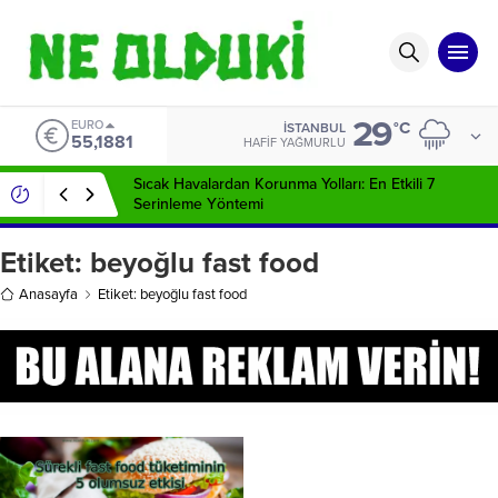
29
EURO
°C
İSTANBUL
55,1881
HAFIF YAĞMURLU
Sıcak Havalardan Korunma Yolları: En Etkili 7
Serinleme Yöntemi
Etiket:
beyoğlu fast food
Anasayfa
Etiket: beyoğlu fast food