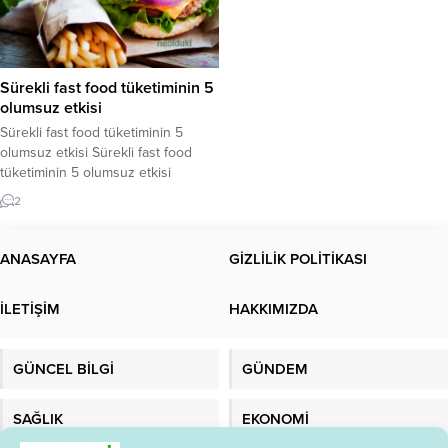
Sürekli fast food tüketiminin 5
olumsuz etkisi
Sürekli fast food tüketiminin 5
olumsuz etkisi Sürekli fast food
tüketiminin 5 olumsuz etkisi
bulunmaktadır. Fast food aşırı
2
tüketimi neye sebep olur ?Sürekli
fast food yersek ne olur? Yoğun
programlarımız, tüketime
ANASAYFA
GİZLİLİK POLİTİKASI
hazırlanmaları yalnızca kısa süren,
paketlenmiş hızlı seçenekleri
İLETİŞİM
HAKKIMIZDA
kullanmamıza neden oldu.
Pazarınızda birçok seçenek var ve
çoğumuz bu ürünlerin
GÜNCEL BİLGİ
GÜNDEM
vücudumuza...
SAĞLIK
EKONOMİ