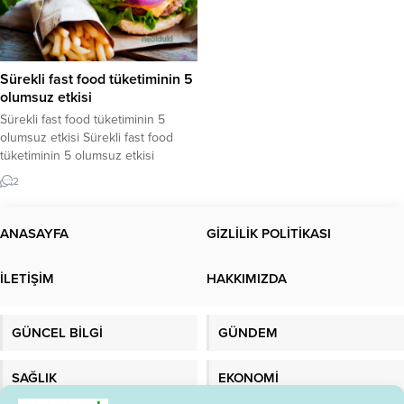
Sürekli fast food tüketiminin 5
olumsuz etkisi
Sürekli fast food tüketiminin 5
olumsuz etkisi Sürekli fast food
tüketiminin 5 olumsuz etkisi
bulunmaktadır. Fast food aşırı
2
tüketimi neye sebep olur ?Sürekli
fast food yersek ne olur? Yoğun
programlarımız, tüketime
ANASAYFA
GİZLİLİK POLİTİKASI
hazırlanmaları yalnızca kısa süren,
paketlenmiş hızlı seçenekleri
İLETİŞİM
HAKKIMIZDA
kullanmamıza neden oldu.
Pazarınızda birçok seçenek var ve
çoğumuz bu ürünlerin
GÜNCEL BİLGİ
GÜNDEM
vücudumuza...
SAĞLIK
EKONOMİ