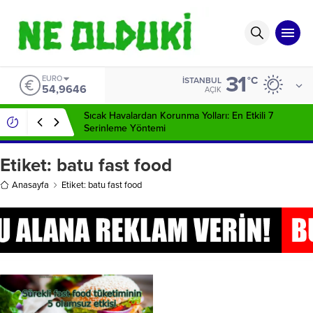
31
EURO
°C
İSTANBUL
54,9646
AÇIK
Sıcak Havalardan Korunma Yolları: En Etkili 7
Serinleme Yöntemi
Etiket:
batu fast food
Anasayfa
Etiket: batu fast food