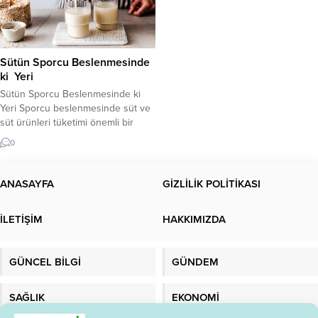
Sütün Sporcu Beslenmesinde
ki Yeri
Sütün Sporcu Beslenmesinde ki
Yeri Sporcu beslenmesinde süt ve
süt ürünleri tüketimi önemli bir
yere sahiptir. Bu ürünler egzersiz
0
öncesi, sırası ve sonrasında
alınabilir. Sporcular İçin Sütün
Faydaları Süt ve yarı katı süt
ANASAYFA
GİZLİLİK POLİTİKASI
ürünleri (yoğurt, tatlılar vb.) ayrıca
egzersiz sonrası dehidrasyona
İLETİŞİM
HAKKIMIZDA
karşı vücudun yeniden su
kazanmasına (kaybedilen suyun
yerine konmasına)...
GÜNCEL BİLGİ
GÜNDEM
SAĞLIK
EKONOMİ