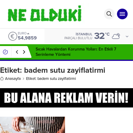
32
EURO
°C
İSTANBUL
54,9859
PARÇALI BULUTLU
Sıcak Havalardan Korunma Yolları: En Etkili 7
Serinleme Yöntemi
Etiket:
badem sutu zayiflatirmi
Anasayfa
Etiket: badem sutu zayiflatirmi