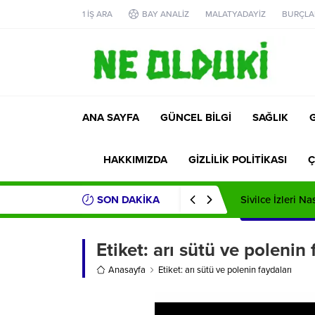
1 İŞ ARA
BAY ANALİZ
MALATYADAYİZ
BURÇLA
ANA SAYFA
GÜNCEL BİLGİ
SAĞLIK
HAKKIMIZDA
GİZLİLİK POLİTİKASI
Ç
SON DAKİKA
Sivilce İzleri Na
Etiket:
arı sütü ve polenin 
Anasayfa
Etiket: arı sütü ve polenin faydaları