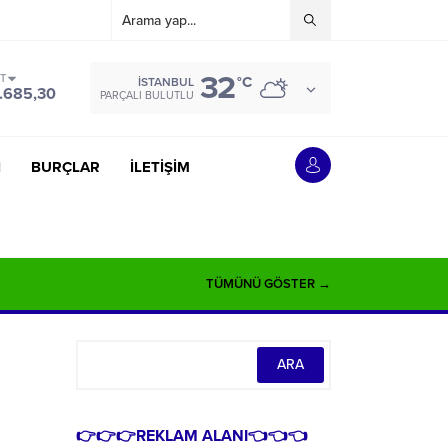
32
ST
°C
İSTANBUL
.685,30
PARÇALI BULUTLU
İ
BURÇLAR
İLETİŞİM
TÜMÜNÜ GÖSTER →
👉👉👉REKLAM ALANI👈👈👈