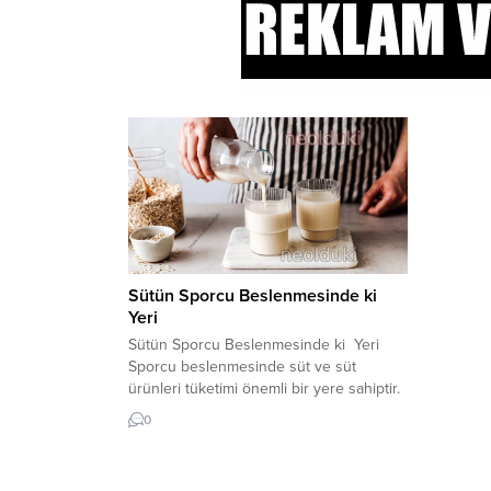
Sütün Sporcu Beslenmesinde ki
Yeri
Sütün Sporcu Beslenmesinde ki Yeri
Sporcu beslenmesinde süt ve süt
ürünleri tüketimi önemli bir yere sahiptir.
Bu ürünler egzersiz öncesi, sırası ve
0
sonrasında alınabilir. Sporcular İçin Sütün
Faydaları Süt ve yarı katı süt ürünleri
(yoğurt, tatlılar vb.) ayrıca egzersiz