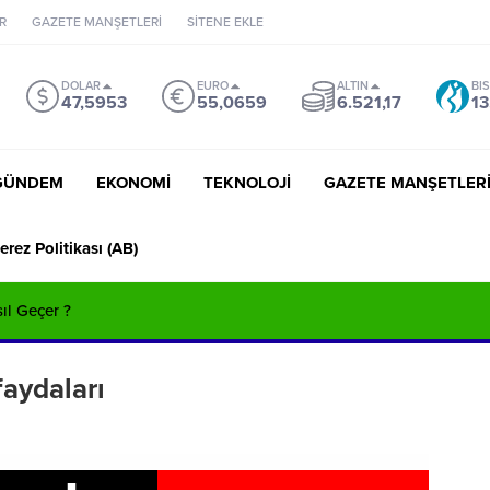
R
GAZETE MANŞETLERİ
SİTENE EKLE
DOLAR
EURO
ALTIN
BI
47,5953
55,0659
6.521,17
13
GÜNDEM
EKONOMİ
TEKNOLOJİ
GAZETE MANŞETLER
erez Politikası (AB)
sıl Geçer ?
faydaları