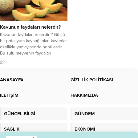
Kavunun faydaları nelerdir?
Kavunun faydaları nelerdir ? Güçlü
bir potasyum kaynağı olan kavunlar
özellikle yaz aylarında popülerdir.
Bu sulu meyvenin faydaları
hakkında daha fazlasını okuyun.
0
Kavunun faydaları nelerdir? Şeker
hastaları için diyet kısıtlamaları
önemlidir Kavun seçiminde
ANASAYFA
GİZLİLİK POLİTİKASI
referans olması için! Kavun neye iyi
gelir? Karpuzla birlikte popüler bir
İLETİŞİM
HAKKIMIZDA
yaz meyvesi olan kavun, yüksek
potasyum...
GÜNCEL BİLGİ
GÜNDEM
SAĞLIK
EKONOMİ