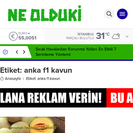
31
EURO
°C
İSTANBUL
55,0051
PARÇALI BULUTLU
Sıcak Havalardan Korunma Yolları: En Etkili 7
Serinleme Yöntemi
Etiket:
anka f1 kavun
Anasayfa
Etiket: anka f1 kavun