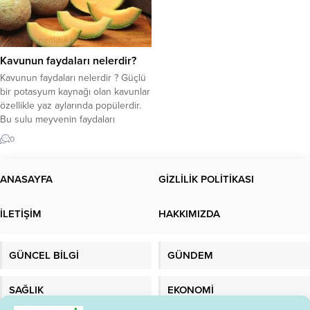
Kavunun faydaları nelerdir?
Kavunun faydaları nelerdir ? Güçlü
bir potasyum kaynağı olan kavunlar
özellikle yaz aylarında popülerdir.
Bu sulu meyvenin faydaları
hakkında daha fazlasını okuyun.
0
Kavunun faydaları nelerdir? Şeker
hastaları için diyet kısıtlamaları
önemlidir Kavun seçiminde
ANASAYFA
GİZLİLİK POLİTİKASI
referans olması için! Kavun neye iyi
gelir? Karpuzla birlikte popüler bir
İLETİŞİM
HAKKIMIZDA
yaz meyvesi olan kavun, yüksek
potasyum...
GÜNCEL BİLGİ
GÜNDEM
SAĞLIK
EKONOMİ