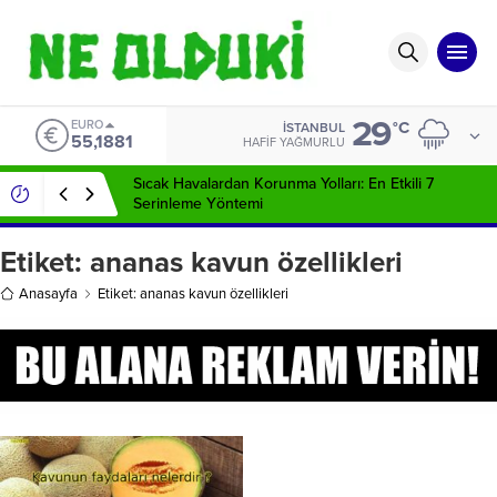
29
EURO
°C
İSTANBUL
55,1881
HAFIF YAĞMURLU
Sıcak Havalardan Korunma Yolları: En Etkili 7
Serinleme Yöntemi
Etiket:
ananas kavun özellikleri
Anasayfa
Etiket: ananas kavun özellikleri