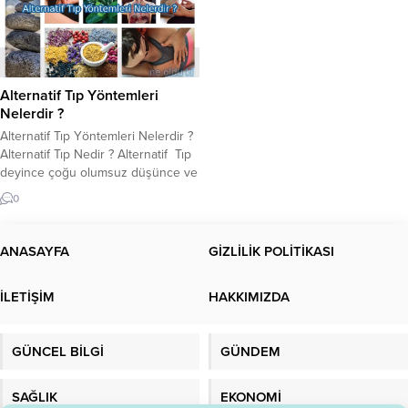
Alternatif Tıp Yöntemleri
Nelerdir ?
Alternatif Tıp Yöntemleri Nelerdir ?
Alternatif Tıp Nedir ? Alternatif Tıp
deyince çoğu olumsuz düşünce ve
faydasız bir bilgi gibi düşünebilir. Ya
0
da alternatif Tıp çaresizlik sonucu
son çare olarak görülmektedir
çoğu kişide.Alternatif tıp; Tedavi
ANASAYFA
GİZLİLİK POLİTİKASI
yaptığı ileri sürülen; ancak bu
etkileri bilimsel metotlarla
İLETİŞİM
HAKKIMIZDA
kanıtlanamayan geleneksel veya
güncel tıbbi uygulamalara verilen...
GÜNCEL BİLGİ
GÜNDEM
SAĞLIK
EKONOMİ