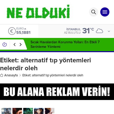
31
EURO
°C
İSTANBUL
55,1881
AZ BULUTLU
Sıcak Havalardan Korunma Yolları: En Etkili 7
Serinleme Yöntemi
Etiket:
alternatif tıp yöntemleri
nelerdir oleh
Anasayfa
Etiket: alternatif tıp yöntemleri nelerdir oleh