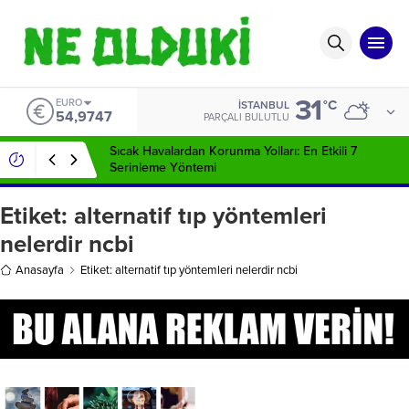
31
EURO
°C
İSTANBUL
54,9747
PARÇALI BULUTLU
Sıcak Havalardan Korunma Yolları: En Etkili 7
Serinleme Yöntemi
Etiket:
alternatif tıp yöntemleri
nelerdir ncbi
Anasayfa
Etiket: alternatif tıp yöntemleri nelerdir ncbi