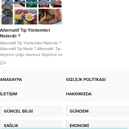
Alternatif Tıp Yöntemleri
Nelerdir ?
Alternatif Tıp Yöntemleri Nelerdir ?
Alternatif Tıp Nedir ? Alternatif Tıp
deyince çoğu olumsuz düşünce ve
faydasız bir bilgi gibi düşünebilir. Ya
0
da alternatif Tıp çaresizlik sonucu
son çare olarak görülmektedir
çoğu kişide.Alternatif tıp; Tedavi
ANASAYFA
GİZLİLİK POLİTİKASI
yaptığı ileri sürülen; ancak bu
etkileri bilimsel metotlarla
İLETİŞİM
HAKKIMIZDA
kanıtlanamayan geleneksel veya
güncel tıbbi uygulamalara verilen...
GÜNCEL BİLGİ
GÜNDEM
SAĞLIK
EKONOMİ