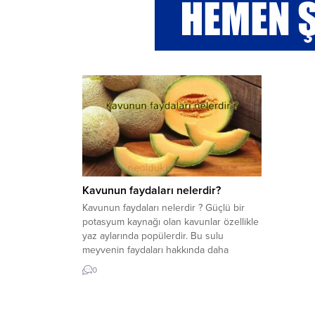
Kavunun faydaları nelerdir?
Kavunun faydaları nelerdir ? Güçlü bir
potasyum kaynağı olan kavunlar özellikle
yaz aylarında popülerdir. Bu sulu
meyvenin faydaları hakkında daha
fazlasını okuyun. Kavunun faydaları
0
nelerdir? Şeker hastaları için diyet
kısıtlamaları önemlidir Kavun seçiminde
referans olması için! Kavun neye iyi gelir?