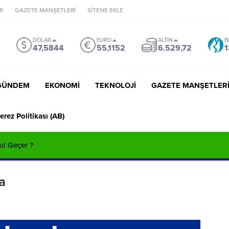
R
GAZETE MANŞETLERİ
SİTENE EKLE
DOLAR
EURO
ALTIN
B
47,5844
55,1152
6.529,72
1
GÜNDEM
EKONOMİ
TEKNOLOJİ
GAZETE MANŞETLER
erez Politikası (AB)
sıl Geçer ?
a