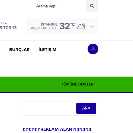
32
IST
°C
İSTANBUL
3.703,13
PARÇALI BULUTLU
İ
BURÇLAR
İLETİŞİM
TÜMÜNÜ GÖSTER →
👉👉👉REKLAM ALANI👈👈👈