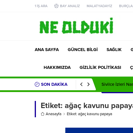
1 İŞ ARA
BAY ANALİZ
MALATYADAYİZ
BURÇLA
ANA SAYFA
GÜNCEL BİLGİ
SAĞLIK
HAKKIMIZDA
GİZLİLİK POLİTİKASI
Ç
SON DAKİKA
Sivilce İzleri Na
Etiket:
ağaç kavunu papay
Anasayfa
Etiket: ağaç kavunu papaya