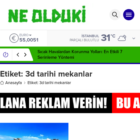
31
EURO
°C
İSTANBUL
55,0051
PARÇALI BULUTLU
Sıcak Havalardan Korunma Yolları: En Etkili 7
Serinleme Yöntemi
Etiket:
3d tarihi mekanlar
Anasayfa
Etiket: 3d tarihi mekanlar