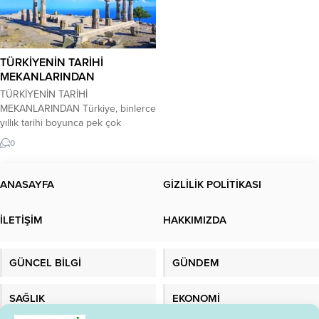
TÜRKİYENİN TARİHİ
MEKANLARINDAN
TÜRKİYENİN TARİHİ
MEKANLARINDAN Türkiye, binlerce
yıllık tarihi boyunca pek çok
medeniyete ev sahipliği yapmış bir
0
ülkedir. Bu nedenle ülke genelinde
çok sayıda tarihi mekân
bulunmaktadır. İşte Türkiye’nin en
ANASAYFA
GİZLİLİK POLİTİKASI
önemli tarihi mekânlarından
bazıları: İstanbul Ayasofya: Bizans
İLETİŞİM
HAKKIMIZDA
döneminde kilise olarak
kullanılmıştır, Osmanlı döneminde
cami olarak , günümüzde tekrar
GÜNCEL BİLGİ
GÜNDEM
cami olarak kullanılan terihi...
SAĞLIK
EKONOMİ