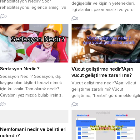
rehabilitasyon Nedir? Spor
değişebilir ve kişinin yetenekleri,
rehabilitasyonu, eğlence amaçlı ve
ilgi alanları, pazar analizi ve yerel
profesyonel sporcular tarafından
ekonomik durum gibi faktörler göz
0
0
yaralanma ve ameliyatlardan sonra
önüne alınmalıdır. Bununla birlikte,
kullanılır. Spor rehabilitasyonu yani
genel olarak popüler ve potansiyel
Sportif rehabilitasyon Nedir?
olarak başarılı iş fikirlerinden
Rehabilitasyon neden önemlidir?
bazıları şunlar olabilir: Dijital
Spor rehabilitasyonu nedir?
Pazarlama Ajansı: İnternetin
Atletizm deyince aklınıza
yaygınlaşmasıyla...
profesyonel sporcular gelebilir.
Ancak atletik rehabilitasyon terimi
Sedasyon Nedir ?
Vücut geliştirme nedir?Aşırı
sadece bu amaçla
vücut geliştirme zararlı mı?
kullanılmamaktadır. Profesyonel ya
Sedasyon Nedir? Sedasyon, diş
da amatör fark...
kaygısı olan kişileri tedavi etmek
Vücut geliştirme nedir?Aşırı vücut
için kullanılır. Tam olarak nedir?
geliştirme zararlı mı? Vücut
Cevabını yazımızda bulabilirsiniz.
geliştirme, “hantal” görünmekle ilgili
Sedasyon veya sakinleştirme tıpta
değildir. Kas geliştirme ile ilgili bu
1
0
sıklıkla kullanılır. Genel anlamda siz
bilgilendirici makaleyi
uyurken dişlerinizin tedavisi
okuduğunuzdan emin olun. Vücut
diyebiliriz. Anestezi uzmanının
geliştirme nedir? Bedeni geliştirme
sedasyon uyguladığı ve derinliği
hareketleri tek başına yapılır mı?
Nemfomani nedir ve belirtileri
kontrol etmek için tüm refleksleri
Aşırı vücut geliştirmeden
nelerdir?
sürdürdüğü bir uyku durumu. Diş
kaynaklanan yaralanma ? Vücut