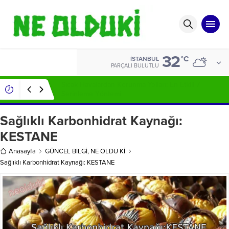
32
ALTIN
°C
İSTANBUL
6.623,43
PARÇALI BULUTLU
Sivilce İzleri Nasıl Geçer ?
Sağlıklı Karbonhidrat Kaynağı:
KESTANE
Anasayfa
GÜNCEL BİLGİ
,
NE OLDU Kİ
Sağlıklı Karbonhidrat Kaynağı: KESTANE