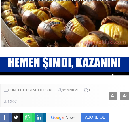
GÜNCEL BİLGİ
NE OLDU Kİ
ne oldu ki
0
A
A
+
-
1.207
ABONE OL