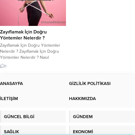
Zayıflamak İçin Doğru
Yöntemler Nelerdir ?
Zayıflamak İçin Doğru Yöntemler
Nelerdir ? Zayıflamak İçin Doğru
Yöntemler Nelerdir ? Nasıl
zayıflarım ? En doğru ve sağlıklı
0
yöntem nasıldır? Kısa zamanda
nasıl kilo verebilirim? Dengeli bir
şekilde kilo vermenin sırrı nedir ?
ANASAYFA
GİZLİLİK POLİTİKASI
Vücudunuzun sağlıklı ve güzel
görünmesi herkesin arzusu olabilir.
İLETİŞİM
HAKKIMIZDA
Ancak, kilo vermek ve zayıflamak
için doğru yöntemleri...
GÜNCEL BİLGİ
GÜNDEM
SAĞLIK
EKONOMİ