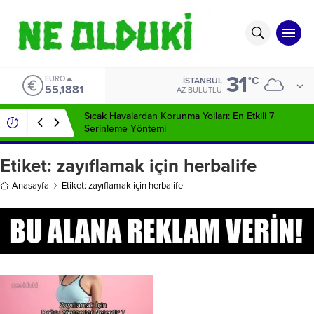
31
EURO
°C
İSTANBUL
55,1881
AZ BULUTLU
Sıcak Havalardan Korunma Yolları: En Etkili 7
Serinleme Yöntemi
Etiket:
zayıflamak için herbalife
Anasayfa
Etiket: zayıflamak için herbalife