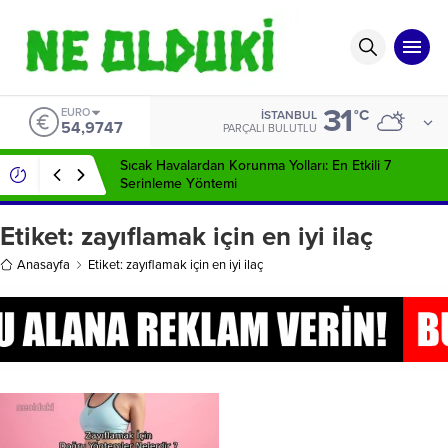
31
EURO
°C
İSTANBUL
54,9747
PARÇALI BULUTLU
Sıcak Havalardan Korunma Yolları: En Etkili 7
Serinleme Yöntemi
Etiket:
zayıflamak için en iyi ilaç
Anasayfa
Etiket: zayıflamak için en iyi ilaç