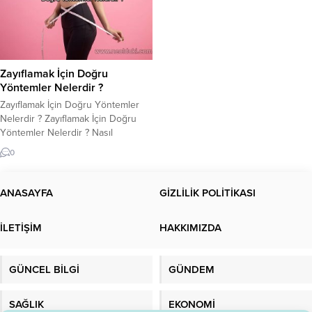
Zayıflamak İçin Doğru
Yöntemler Nelerdir ?
Zayıflamak İçin Doğru Yöntemler
Nelerdir ? Zayıflamak İçin Doğru
Yöntemler Nelerdir ? Nasıl
zayıflarım ? En doğru ve sağlıklı
0
yöntem nasıldır? Kısa zamanda
nasıl kilo verebilirim? Dengeli bir
şekilde kilo vermenin sırrı nedir ?
ANASAYFA
GİZLİLİK POLİTİKASI
Vücudunuzun sağlıklı ve güzel
görünmesi herkesin arzusu olabilir.
İLETİŞİM
HAKKIMIZDA
Ancak, kilo vermek ve zayıflamak
için doğru yöntemleri...
GÜNCEL BİLGİ
GÜNDEM
SAĞLIK
EKONOMİ