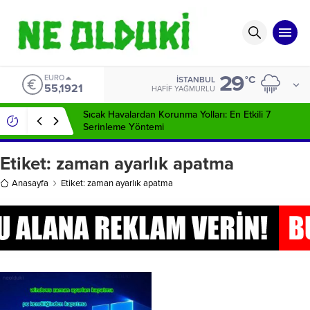
29
EURO
°C
İSTANBUL
55,1921
HAFIF YAĞMURLU
Sıcak Havalardan Korunma Yolları: En Etkili 7
Serinleme Yöntemi
Etiket:
zaman ayarlık apatma
Anasayfa
Etiket: zaman ayarlık apatma