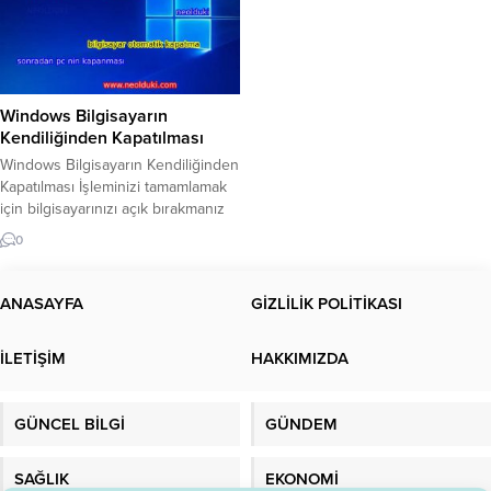
Windows Bilgisayarın
Kendiliğinden Kapatılması
Windows Bilgisayarın Kendiliğinden
Kapatılması İşleminizi tamamlamak
için bilgisayarınızı açık bırakmanız
gerekebilir. Windows 10
0
bilgisayarınızın planlı kapatılması
imdadınıza yetişebilir. Sorunumuzu
çözebilir. Birçok neden
ANASAYFA
GİZLİLİK POLİTİKASI
bilgisayarımızı açık bırakmamıza
neden olabilir. Bir dosyayı indirmek
İLETİŞİM
HAKKIMIZDA
veya bir işlemi tamamlamak için
bilgisayarınızı açık bırakmanız
gerekiyorsa var. Özellikle büyük
GÜNCEL BİLGİ
GÜNDEM
oyun veya dosya indirmek isteyen
kullanıcılar, indirme işlemine
başladıktan...
SAĞLIK
EKONOMİ