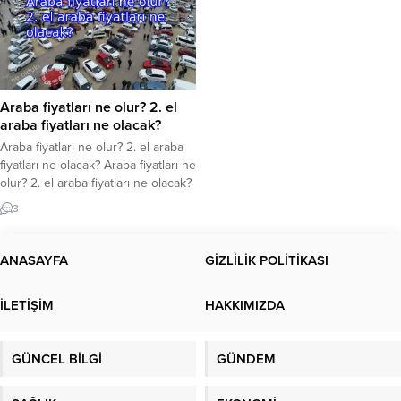
Araba fiyatları ne olur? 2. el
araba fiyatları ne olacak?
Araba fiyatları ne olur? 2. el araba
fiyatları ne olacak? Araba fiyatları ne
olur? 2. el araba fiyatları ne olacak?
İkinci el araba fiyatları anketlerinde
3
yeniden arttı. Ülke genelinde
binlerce vatandaş tarafından ilgiyle
araştırılan bu konudaki son
ANASAYFA
GİZLİLİK POLİTİKASI
gelişmeleri sizler için derledik.
İkinci el araba fiyatları yükselir mi,
İLETİŞİM
HAKKIMIZDA
düşer mi? ÖTV...
GÜNCEL BİLGİ
GÜNDEM