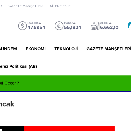
R
GAZETE MANŞETLERİ
SİTENE EKLE
DOLAR
EURO
ALTIN
47,6954
55,1824
6.662,10
GÜNDEM
EKONOMİ
TEKNOLOJİ
GAZETE MANŞETLER
erez Politikası (AB)
sıl Geçer ?
ncak