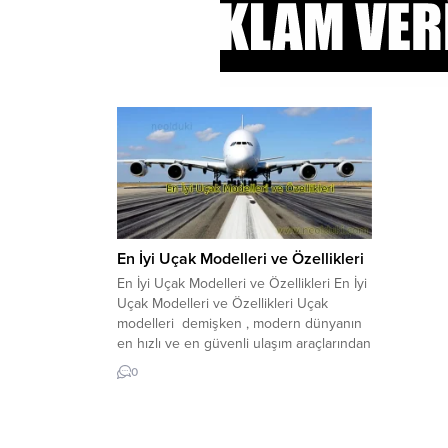
En İyi Uçak Modelleri ve Özellikleri
En İyi Uçak Modelleri ve Özellikleri En İyi
Uçak Modelleri ve Özellikleri Uçak
modelleri demişken , modern dünyanın
en hızlı ve en güvenli ulaşım araçlarından
biridir. Yıllar boyunca, uçak teknolojisi
0
gelişti ve pek çok farklı uçak modeli
ortaya çıktı. İşte, en iyi uçak modelleri ve
özellikleri hakkında bilmeniz gerekenler:
1....