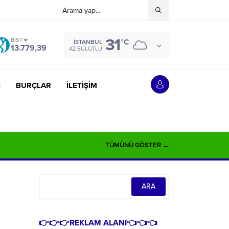
31
BIST
°C
İSTANBUL
13.779,39
AZ BULUTLU
İ
BURÇLAR
İLETİŞİM
TÜMÜNÜ GÖSTER →
👉👉👉REKLAM ALANI👈👈👈