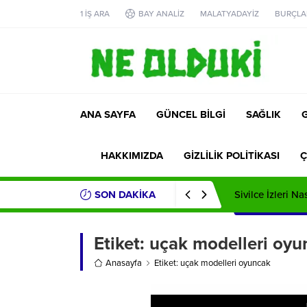
1 İŞ ARA
BAY ANALİZ
MALATYADAYİZ
BURÇLA
ANA SAYFA
GÜNCEL BİLGİ
SAĞLIK
HAKKIMIZDA
GİZLİLİK POLİTİKASI
Ç
SON DAKİKA
Sivilce İzleri Na
Etiket:
uçak modelleri oyu
Anasayfa
Etiket: uçak modelleri oyuncak